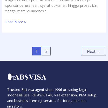
sponsor perusahaan, syarat dokumen, hingga proses izin
tinggal resmi di Indonesia.
Read More »
1
2
Next
→
Trusted Bali visa agent since 1996 providing legal
Indonesia visa, KITAS/KITAP, visa extension, PMA setup,
and business licensing services for foreigners and
investors.