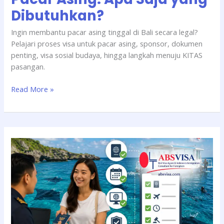
Dibutuhkan?
Ingin membantu pacar asing tinggal di Bali secara legal?
Pelajari proses visa untuk pacar asing, sponsor, dokumen
penting, visa sosial budaya, hingga langkah menuju KITAS
pasangan.
Read More »
Cara
Menghindari
Overstay
untuk
WNA
di
Bali
dan