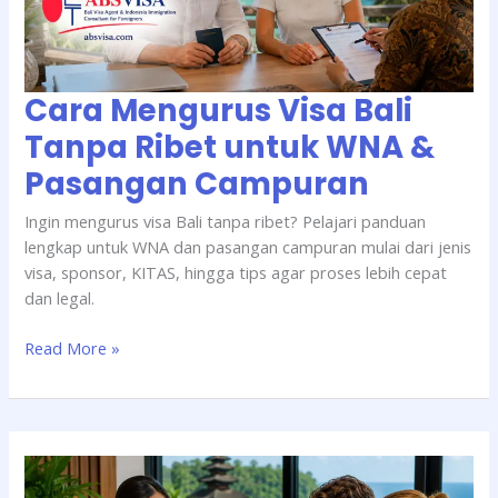
untuk
WNA
&
Pasangan
Cara Mengurus Visa Bali
Campuran
Tanpa Ribet untuk WNA &
Pasangan Campuran
Ingin mengurus visa Bali tanpa ribet? Pelajari panduan
lengkap untuk WNA dan pasangan campuran mulai dari jenis
visa, sponsor, KITAS, hingga tips agar proses lebih cepat
dan legal.
Read More »
Jasa
Perpanjangan