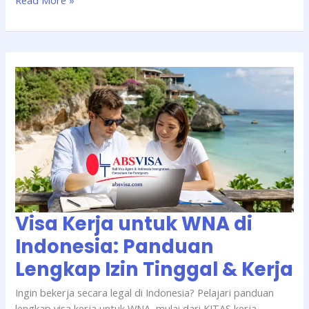
Visa
Kerja
untuk
WNA
di
Indonesia:
Panduan
Lengkap
Izin
Tinggal
Visa Kerja untuk WNA di
&
Indonesia: Panduan
Kerja
Lengkap Izin Tinggal & Kerja
Ingin bekerja secara legal di Indonesia? Pelajari panduan
lengkap visa kerja untuk WNA, mulai dari KITAS kerja,