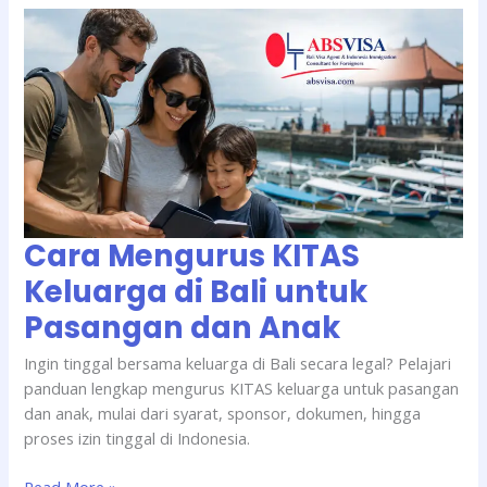
Cara
Mengurus
KITAS
Keluarga
di
Bali
untuk
Pasangan
dan
Anak
Cara Mengurus KITAS
Keluarga di Bali untuk
Pasangan dan Anak
Ingin tinggal bersama keluarga di Bali secara legal? Pelajari
panduan lengkap mengurus KITAS keluarga untuk pasangan
dan anak, mulai dari syarat, sponsor, dokumen, hingga
proses izin tinggal di Indonesia.
Read More »