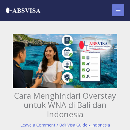
Skip
to
content
Cara Menghindari Overstay
untuk WNA di Bali dan
Indonesia
Leave a Comment
/
Bali Visa Guide - Indonesia