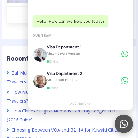
Choose a department below
Visa D12 – Multiple Entry
Hello! How can we help you today?
OUR TEAM
Visa Department 1
Mrs. Fitriyah Agustin
Recent Posts
Online
Bali Multiple Entry Visa Guide for Chinese Business
Visa Department 2
Mr. Januari Hutapea
Travelers (2026 Guide)
Online
How Much Does a Bali Visa Extension Cost for Kuwaiti
Travelers? (2026 Guide)
ABS MultiChat
APPLY
How Chinese Digital Nomads Can Stay Longer in Bali
(2026 Guide)
Choosing Between VOA and B211A for Kuwaiti Citizens in