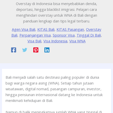
Overstay di Indonesia bisa menyebabkan denda,
deportasi, hingga blacklist imigrasi. Pelajari cara
menghindari overstay untuk WNA di Bali dengan
panduan lengkap dan tips legal terbaru.
Agen Visa Bali
,
KITAS Bali
,
KITAS Pasangan
,
Overstay
Bali
,
Perpanjangan Visa
,
Sponsor Visa
,
Tinggal Di Bali
,
Visa Bali
,
Visa Indonesia
,
Visa WNA
Bali menjadi salah satu destinasi paling populer di dunia
bagi warga negara asing (WNA). Setiap tahun jutaan
wisatawan, digital nomad, pasangan campuran, investor,
hingga pensiunan internasional datang ke Indonesia untuk
menikmati kehidupan di Bali.
Namun di balik meningkatnya jumlah WNA yang tinggal di