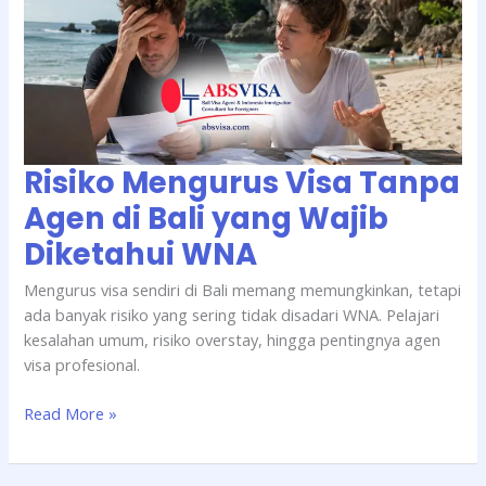
Tanpa
Agen
di
Bali
yang
Wajib
Diketahui
Risiko Mengurus Visa Tanpa
WNA
Agen di Bali yang Wajib
Diketahui WNA
Mengurus visa sendiri di Bali memang memungkinkan, tetapi
ada banyak risiko yang sering tidak disadari WNA. Pelajari
kesalahan umum, risiko overstay, hingga pentingnya agen
visa profesional.
Read More »