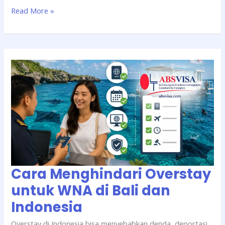
Read More »
Cara
Menghindari
Overstay
untuk
WNA
di
Bali
dan
Indonesia
Cara Menghindari Overstay
untuk WNA di Bali dan
Indonesia
Overstay di Indonesia bisa menyebabkan denda, deportasi,