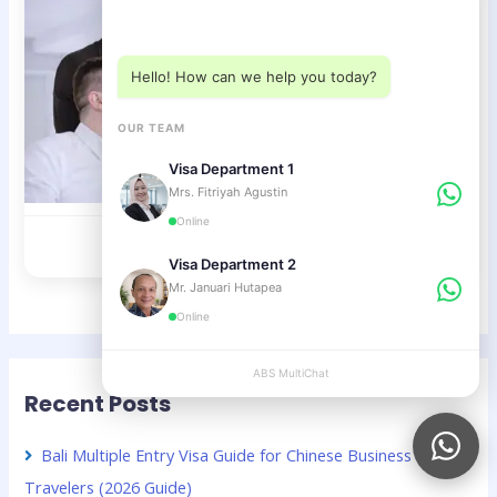
Choose a department below
Hello! How can we help you today?
OUR TEAM
Visa Department 1
Mrs. Fitriyah Agustin
Online
Visa D12 – Multiple Entry
Visa Department 2
Mr. Januari Hutapea
Online
ABS MultiChat
APPLY
Recent Posts
Bali Multiple Entry Visa Guide for Chinese Business
Travelers (2026 Guide)